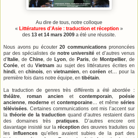
Au dire de tous, notre colloque
«
Littératures d’Asie : traduction et réception
»
des
13 et 14 mars 2009
a été une réussite.
Nous avons pu écouter
20 communications
prononcées
par des spécialistes de
notre université
et d’autres venus
d’
Italie
, de
Chine
, de
Lyon
, de
Paris
, de
Montpellier
, de
Corée
, et du
Vietnam
au sujet des littératures écrites en
hindi
, en
chinois
, en
vietnamien
, en
coréen
et… pour la
première fois dans notre équipe, en
tibétain
.
La traduction de genres très différents a été abordée :
théâtre
,
roman ancien
et
contemporain
,
poésie
ancienne
,
moderne
et
contemporaine
… et même
séries
télévisées
. Certaines communications ont mis l’accent sur
la
théorie de la traduction
quand d’autres restaient dans
des domaines très
pratiques
. D’autres encore ont
davantage insisté sur la
réception
des œuvres traduites ou
les
influences
qu’elles avaient subies de la part des